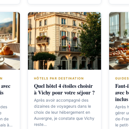
ON
HÔTELS PAR DESTINATION
GUIDES
 avec
Quel hôtel 4 étoiles choisir
Faut-i
is
à Vichy pour votre séjour ?
avec b
inclus
Après avoir accompagné des
dizaines de voyageurs dans le
 des
Après h
choix de leur hébergement en
e
gérer u
Auvergne, je constate que Vichy
on de
de-Fran
reste…
sais à…
le peti