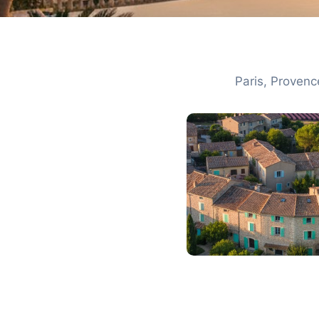
Les meilleurs hôtels 
Paris, Provenc
Sélections vérifiées, comparatifs honnêtes et cons
pour trouver votre hôtel idéa
Hôtels par destinat