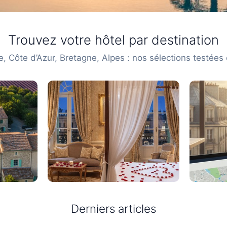
en France
Trouvez votre hôtel par destination
e, Côte d’Azur, Bretagne, Alpes : nos sélections testées
eils de professionnelle
l.
ion
Types de séjour
Compar
Derniers articles