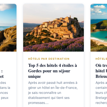
HÔTELS PAR DESTINATION
HÔTELS
Top 5 des hôtels 4 étoiles à
Où tro
 :
Gordes pour un séjour
hôtel 
et
unique
Brieu
 des
Après avoir passé huit années à
Après 
dans la
gérer un hôtel en Île-de-France,
centai
ances
je sais reconnaître un
leurs c
e peux
établissement qui tient ses
Bretagn
promesses.…
recherc