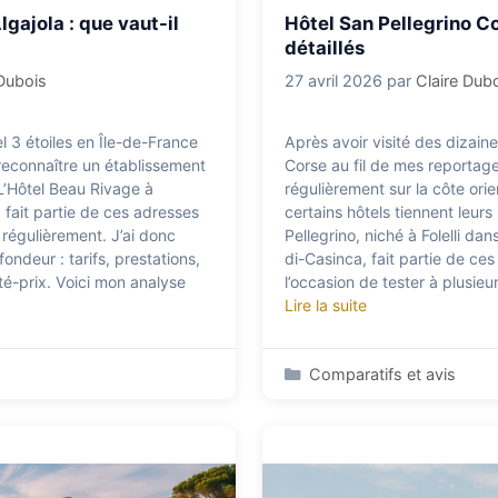
gajola : que vaut-il
Hôtel San Pellegrino Cor
détaillés
 Dubois
27 avril 2026
par
Claire Dub
l 3 étoiles en Île-de-France
Après avoir visité des dizain
 reconnaître un établissement
Corse au fil de mes reportage
L’Hôtel Beau Rivage à
régulièrement sur la côte orien
 fait partie de ces adresses
certains hôtels tiennent leur
égulièrement. J’ai donc
Pellegrino, niché à Folelli d
ondeur : tarifs, prestations,
di-Casinca, fait partie de ces
ité-prix. Voici mon analyse
l’occasion de tester à plusieu
Lire la suite
Catégories
Comparatifs et avis