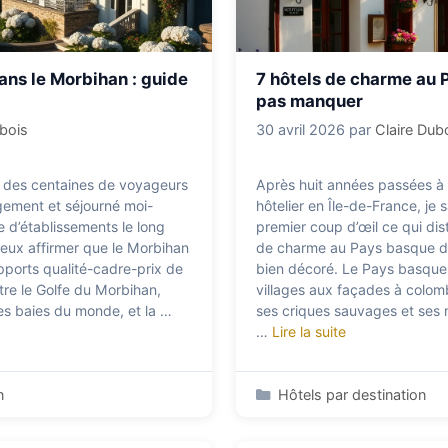
ans le Morbihan : guide
7 hôtels de charme au 
pas manquer
ubois
30 avril 2026
par
Claire Dub
 des centaines de voyageurs
Après huit années passées à 
gement et séjourné moi-
hôtelier en Île-de-France, je 
d’établissements le long
premier coup d’œil ce qui dis
peux affirmer que le Morbihan
de charme au Pays basque d
apports qualité-cadre-prix de
bien décoré. Le Pays basque 
Entre le Golfe du Morbihan,
villages aux façades à colom
les baies du monde, et la …
ses criques sauvages et ses
…
Lire la suite
Catégories
n
Hôtels par destination