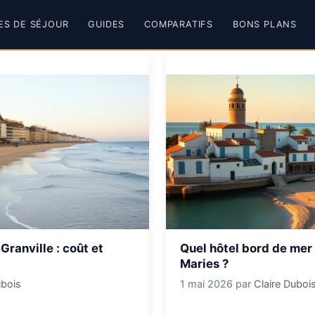
ES DE SÉJOUR
GUIDES
COMPARATIFS
BONS PLANS
Granville : coût et
Quel hôtel bord de mer 
Maries ?
ubois
1 mai 2026
par
Claire Duboi