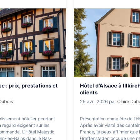
e : prix, prestations et
Hôtel d’Alsace à Illkirch 
clients
 Dubois
29 avril 2026
par
Claire Dub
blissement hôtelier pendant
Présentation complète de l’Hôt
n regard exigeant sur les
Après avoir visité des centai
ommande. L’Hôtel Majestic
France, je peux affirmer que l’
nn-les-Bains dans le Bas-
Graffenstaden occupe une pla