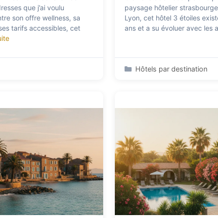
dresses que j’ai voulu
paysage hôtelier strasbourge
tre son offre wellness, sa
Lyon, cet hôtel 3 étoiles exis
es tarifs accessibles, cet
ans et a su évoluer avec les
uite
Catégories
Hôtels par destination