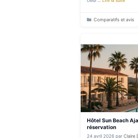
celui …
Lire la suite
Catégories
Comparatifs et avis
Hôtel Sun Beach Ajac
réservation
24 avril 2026
par
Claire