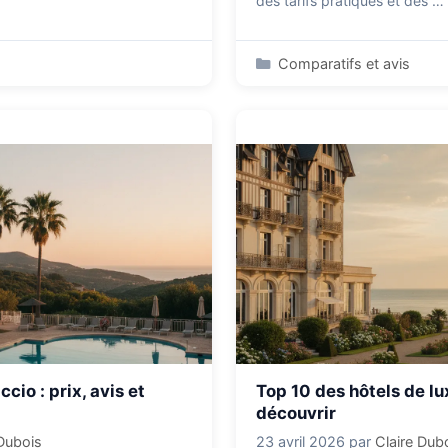
des tarifs pratiqués et des …
Catégories
Comparatifs et avis
cio : prix, avis et
Top 10 des hôtels de l
découvrir
 Dubois
23 avril 2026
par
Claire Dub