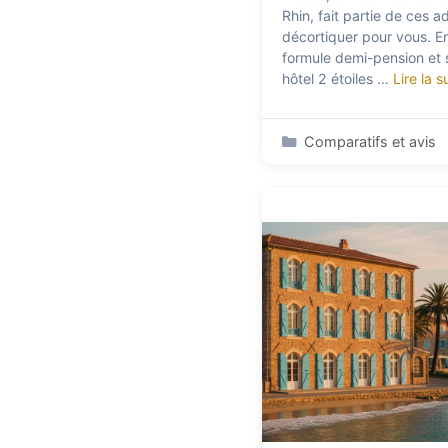
Rhin, fait partie de ces a
décortiquer pour vous. En
formule demi-pension et s
hôtel 2 étoiles …
Lire la s
Catégories
Comparatifs et avis