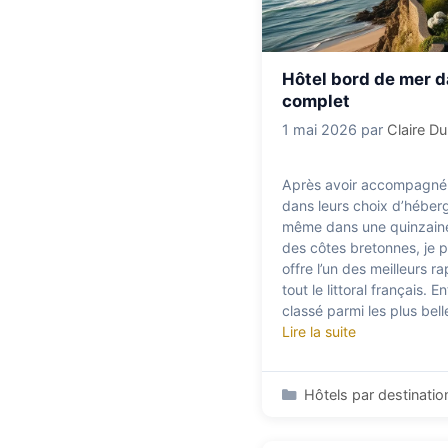
Hôtel bord de mer d
complet
1 mai 2026
par
Claire D
Après avoir accompagné
dans leurs choix d’héber
même dans une quinzaine 
des côtes bretonnes, je 
offre l’un des meilleurs r
tout le littoral français. 
classé parmi les plus bel
Lire la suite
Catégories
Hôtels par destinatio