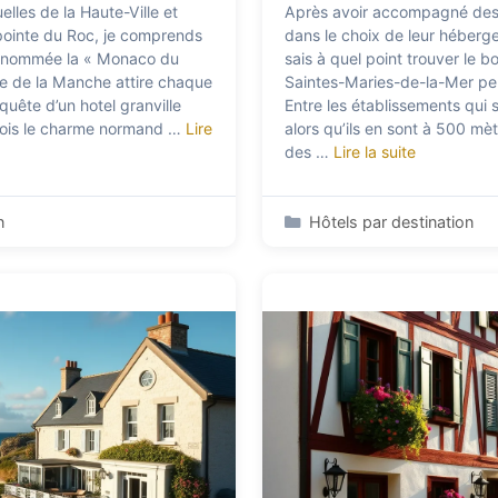
elles de la Haute-Ville et
Après avoir accompagné des
 pointe du Roc, je comprends
dans le choix de leur héber
surnommée la « Monaco du
sais à quel point trouver le 
re de la Manche attire chaque
Saintes-Maries-de-la-Mer peu
uête d’un hotel granville
Entre les établissements qui s
 fois le charme normand …
Lire
alors qu’ils en sont à 500 mèt
des …
Lire la suite
Catégories
n
Hôtels par destination