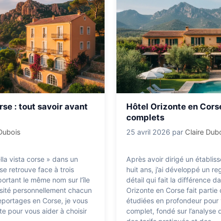
rse : tout savoir avant
Hôtel Orizonte en Corse 
complets
 Dubois
25 avril 2026
par
Claire Dub
la vista corse » dans un
Après avoir dirigé un établis
e retrouve face à trois
huit ans, j’ai développé un r
portant le même nom sur l’île
détail qui fait la différence d
isité personnellement chacun
Orizonte en Corse fait partie 
eportages en Corse, je vous
étudiées en profondeur pour v
e pour vous aider à choisir
complet, fondé sur l’analyse 