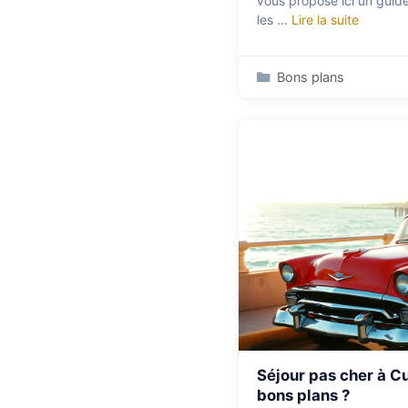
vous propose ici un gui
les …
Lire la suite
Catégories
Bons plans
Séjour pas cher à Cu
bons plans ?