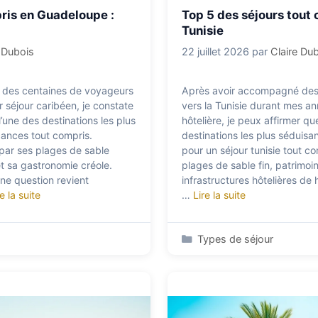
ris en Guadeloupe :
Top 5 des séjours tout 
Tunisie
e Dubois
22 juillet 2026
par
Claire Du
 des centaines de voyageurs
Après avoir accompagné des 
r séjour caribéen, je constate
vers la Tunisie durant mes an
’une des destinations les plus
hôtelière, je peux affirmer qu
ances tout compris.
destinations les plus séduisa
t par ses plages de sable
pour un séjour tunisie tout co
et sa gastronomie créole.
plages de sable fin, patrimoin
ne question revient
infrastructures hôtelières de 
re la suite
…
Lire la suite
Catégories
Types de séjour