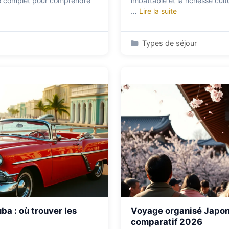
de complet pour comprendre
imbattable et la richesse cult
…
Lire la suite
Catégories
Types de séjour
ba : où trouver les
Voyage organisé Japon 
comparatif 2026