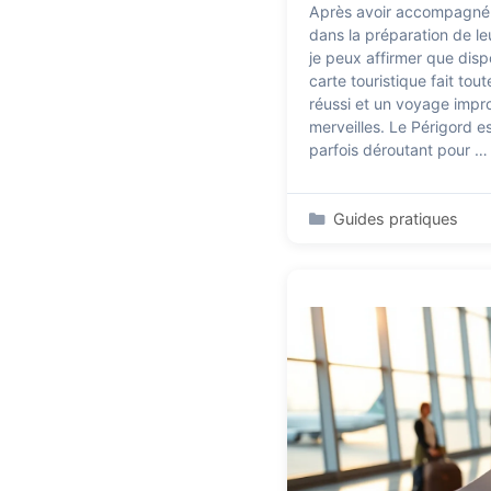
Après avoir accompagné 
dans la préparation de l
je peux affirmer que dis
carte touristique fait tou
réussi et un voyage impro
merveilles. Le Périgord est
parfois déroutant pour 
Catégories
Guides pratiques