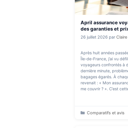
April assurance voy
des garanties et pri
26 juillet 2026
par
Clair
Après huit années passées
Île-de-France, j’ai vu déf
voyageurs confrontés à d
dernière minute, problème
bagages égarés. À chaqu
revenait : « Mon assuran
me couvrir ? ». C’est ce
Catégories
Comparatifs et avis