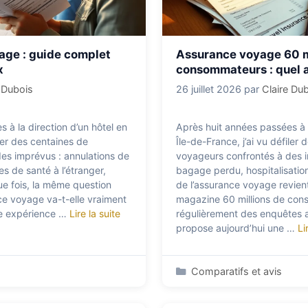
age : guide complet
Assurance voyage 60 m
x
consommateurs : quel a
e Dubois
26 juillet 2026
par
Claire Du
 à la direction d’un hôtel en
Après huit années passées à l
iler des centaines de
Île-de-France, j’ai vu défiler
es imprévus : annulations de
voyageurs confrontés à des i
s de santé à l’étranger,
bagage perdu, hospitalisation
e fois, la même question
de l’assurance voyage revien
ce voyage va-t-elle vraiment
magazine 60 millions de co
tte expérience …
Lire la suite
régulièrement des enquêtes 
propose aujourd’hui une …
Li
Catégories
Comparatifs et avis