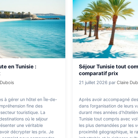
te en Tunisie :
Séjour Tunisie tout com
x
comparatif prix
 Dubois
21 juillet 2026
par
Claire Dub
 à gérer un hôtel en Île-de-
Après avoir accompagné des 
ompréhension fine des
dans l’organisation de leurs
secteur touristique. La
durant mes années d’hôtelière,
 destinations où le séjour
Tunisie tout compris avec vol
ésenter une véritable
les plus demandées par les v
avoir décrypter les prix. Je
proximité géographique, le ra