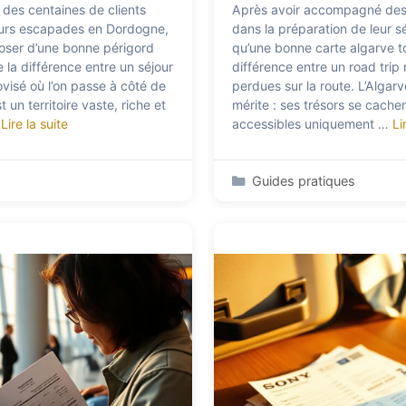
des centaines de clients
Après avoir accompagné des
eurs escapades en Dordogne,
dans la préparation de leur sé
poser d’une bonne périgord
qu’une bonne carte algarve tou
te la différence entre un séjour
différence entre un road trip 
visé où l’on passe à côté de
perdues sur la route. L’Algarv
 un territoire vaste, riche et
mérite : ses trésors se cache
…
Lire la suite
accessibles uniquement …
Li
Catégories
Guides pratiques