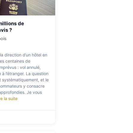
illions de
vis ?
bois
a direction d’un hôtel en
 des centaines de
mprévus : vol annulé,
 à l’étranger. La question
t systématiquement, et le
nsommateurs y consacre
approfondies. Je vous
re la suite