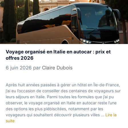
Voyage organisé en Italie en autocar : prix et
offres 2026
6 juin 2026
par
Claire Dubois
Après huit années passées à gérer un hôtel en Île-de-France,
j’ai eu l’occasion de conseiller des centaines de voyageurs sur
leurs séjours en Italie. Parmi toutes les formules que j’ai pu
observer, le voyage organisé en Italie en autocar reste l’une
des options les plus plébiscitées, notamment par les
voyageurs qui souhaitent découvrir plusieurs villes …
Lire la
suite