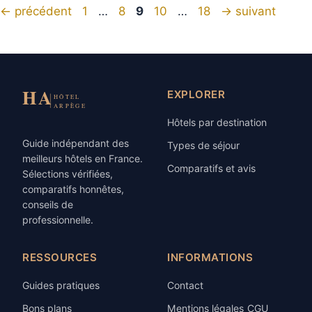
Page
Page
Page
Page
Page
←
précédent
1
…
8
9
10
…
18
→
suivant
EXPLORER
Hôtels par destination
Guide indépendant des
Types de séjour
meilleurs hôtels en France.
Comparatifs et avis
Sélections vérifiées,
comparatifs honnêtes,
conseils de
professionnelle.
RESSOURCES
INFORMATIONS
Guides pratiques
Contact
Bons plans
Mentions légales
CGU