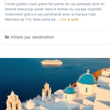
L’hotel golden coast grece fait partie de ces adresses dont on
entend beaucoup parler dans le monde du voyage organisé,
notamment grâce à son partenariat avec la marque Club
Marmara de TUI. Mais entre les …
Lire la suite
Catégories
Hôtels par destination