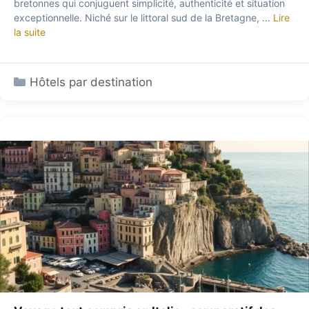
bretonnes qui conjuguent simplicité, authenticité et situation
exceptionnelle. Niché sur le littoral sud de la Bretagne, …
Lire
la suite
Catégories
Hôtels par destination