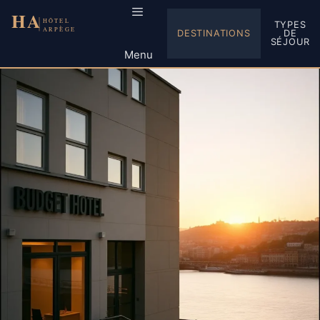
Aller
au
TYPES
DESTINATIONS
DE
contenu
SÉJOUR
Menu