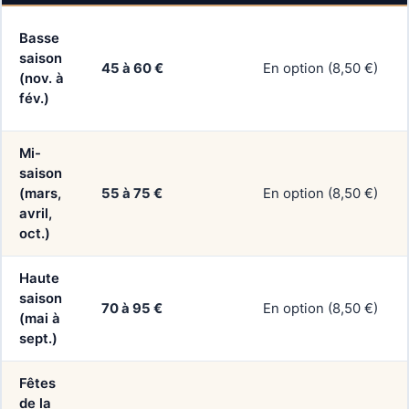
Basse
saison
45 à 60 €
En option (8,50 €)
(nov. à
fév.)
Mi-
saison
(mars,
55 à 75 €
En option (8,50 €)
avril,
oct.)
Haute
saison
70 à 95 €
En option (8,50 €)
(mai à
sept.)
Fêtes
de la