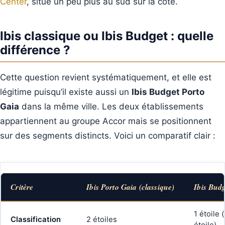
Center
, situé un peu plus au sud sur la côte.
Ibis classique ou Ibis Budget : quelle
différence ?
Cette question revient systématiquement, et elle est
légitime puisqu’il existe aussi un
Ibis Budget Porto
Gaia
dans la même ville. Les deux établissements
appartiennent au groupe Accor mais se positionnent
sur des segments distincts. Voici un comparatif clair :
Critère
Ibis Porto Gaia (classique)
Ibis Bud
1 étoile 
Classification
2 étoiles