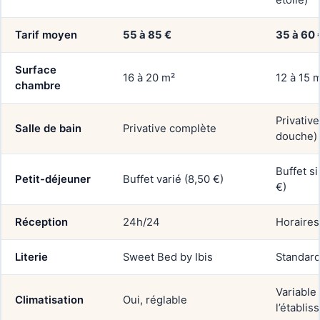
étoile)
Tarif moyen
55 à 85 €
35 à 60 
Surface
16 à 20 m²
12 à 15 
chambre
Privativ
Salle de bain
Privative complète
douche)
Buffet si
Petit-déjeuner
Buffet varié (8,50 €)
€)
Réception
24h/24
Horaires
Literie
Sweet Bed by Ibis
Standar
Variable
Climatisation
Oui, réglable
l’établi