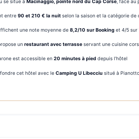
u se situe à
Macinaggio, pointe nord du Cap Corse
, face au
ent entre
90 et 210 € la nuit
selon la saison et la catégorie d
 affichent une note moyenne de
8,2/10 sur Booking
et 4/5 sur
propose un
restaurant avec terrasse
servant une cuisine cors
arone est accessible en
20 minutes à pied
depuis l’hôtel
nfondre cet hôtel avec le
Camping U Libecciu
situé à Pianotto