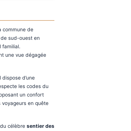
 la commune de
t de sud-ouest en
 familial.
ant une vue dégagée
el dispose d’une
respecte les codes du
roposant un confort
s voyageurs en quête
t du célèbre
sentier des