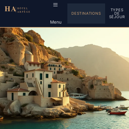
Aller
au
TYPES
DESTINATIONS
DE
contenu
SÉJOUR
Menu