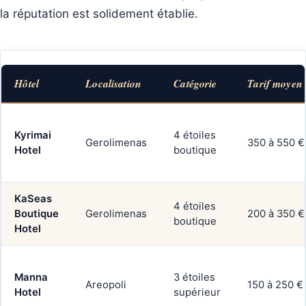
la réputation est solidement établie.
Hôtel
Localisation
Catégorie
Tarif moyen 
Kyrimai
4 étoiles
Gerolimenas
350 à 550 €
Hotel
boutique
KaSeas
4 étoiles
Boutique
Gerolimenas
200 à 350 €
boutique
Hotel
Manna
3 étoiles
Areopoli
150 à 250 €
Hotel
supérieur