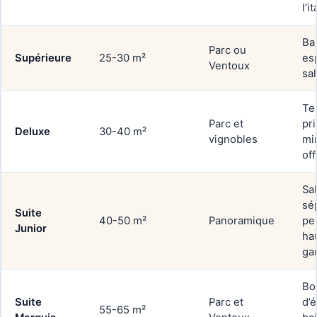
l’i
Ba
Parc ou
Supérieure
25-30 m²
es
Ventoux
sa
Te
Parc et
pri
Deluxe
30-40 m²
vignobles
mi
off
Sa
sé
Suite
40-50 m²
Panoramique
pe
Junior
ha
ga
Bo
Suite
Parc et
d’
55-65 m²