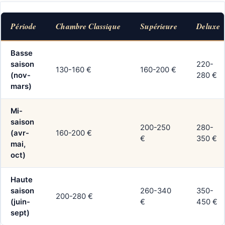
Période
Chambre Classique
Supérieure
Deluxe
Basse
saison
220-
130-160 €
160-200 €
(nov-
280 €
mars)
Mi-
saison
200-250
280-
(avr-
160-200 €
€
350 €
mai,
oct)
Haute
saison
260-340
350-
200-280 €
(juin-
€
450 €
sept)