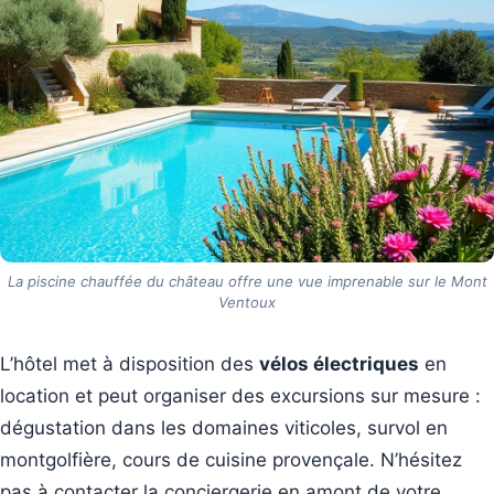
La piscine chauffée du château offre une vue imprenable sur le Mont
Ventoux
L’hôtel met à disposition des
vélos électriques
en
location et peut organiser des excursions sur mesure :
dégustation dans les domaines viticoles, survol en
montgolfière, cours de cuisine provençale. N’hésitez
pas à contacter la conciergerie en amont de votre