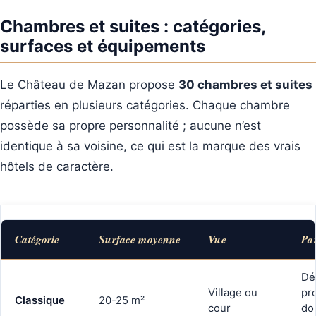
Chambres et suites : catégories,
surfaces et équipements
Le Château de Mazan propose
30 chambres et suites
réparties en plusieurs catégories. Chaque chambre
possède sa propre personnalité ; aucune n’est
identique à sa voisine, ce qui est la marque des vrais
hôtels de caractère.
Catégorie
Surface moyenne
Vue
Par
Dé
Village ou
pr
Classique
20-25 m²
cour
do