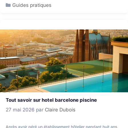
Catégories
Guides pratiques
Tout savoir sur hotel barcelone piscine
27 mai 2026
par
Claire Dubois
Après avoir géré un établissement hôtelier pendant huit ans,