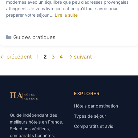
modernes avec un équilibre que peu d’adresses provençales
atteignent. Je vous livre ici tout ce qu’il faut savoir pour
préparer votre séjour …
Lire la suite
Catégories
Guides pratiques
Page
Page
Page
Page
←
précédent
1
2
3
4
→
suivant
EXPLORER
Hôtels par destination
Guide indépendant des
Types de séjour
meilleurs hôtels en France.
Comparatifs et avis
Sélections vérifiées,
comparatifs honnêtes,