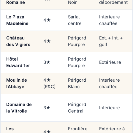
Romaine
Noir
débordement
Le Plaza
Sarlat
Intérieure
4★
Madeleine
centre
chauffée
Château
Périgord
Ext. + int. +
4★
des Vigiers
Pourpre
golf
Hôtel
Périgord
3★
Extérieure
Edward 1er
Pourpre
Moulin de
4★
Périgord
Intérieure
l’Abbaye
(R&C)
Blanc
chauffée
Domaine de
Périgord
3★
Intérieure
la Vitrolle
Central
Les
Frontière
Extérieure à
4★