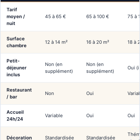
Tarif
moyen /
45 à 65 €
65 à 100 €
75 à 
nuit
Surface
12 à 14 m²
16 à 20 m²
18 à 
chambre
Petit-
Non (en
Non (en
déjeuner
Oui (
supplément)
supplément)
inclus
Restaurant
Non
Oui
Varia
/ bar
Accueil
Variable
Oui
Oui
24h/24
Thém
Décoration
Standardisée
Standardisée