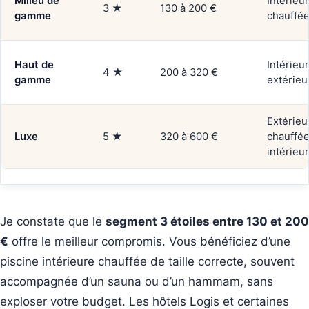
Milieu de
Intérieu
3 ★
130 à 200 €
gamme
chauffé
Haut de
Intérieu
4 ★
200 à 320 €
gamme
extérieu
Extérieu
Luxe
5 ★
320 à 600 €
chauffée
intérieu
Je constate que le
segment 3 étoiles entre 130 et 200
€
offre le meilleur compromis. Vous bénéficiez d’une
piscine intérieure chauffée de taille correcte, souvent
accompagnée d’un sauna ou d’un hammam, sans
exploser votre budget. Les hôtels Logis et certaines