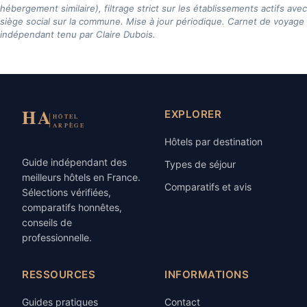
hébergement similaire), filtrage strict sur les établissements actifs avec
siège social sur la commune. Mise à jour périodique. Carnet de voyage
indépendant tenu par Claire Dubois.
EXPLORER
Hôtels par destination
Guide indépendant des
Types de séjour
meilleurs hôtels en France.
Comparatifs et avis
Sélections vérifiées,
comparatifs honnêtes,
conseils de
professionnelle.
RESSOURCES
INFORMATIONS
Guides pratiques
Contact