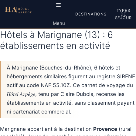
Aller
au
TYPES
DESTINATIONS
DE
contenu
SÉJOUR
Menu
Hôtels à Marignane (13) : 6
établissements en activité
À Marignane (Bouches-du-Rhône), 6 hôtels et
hébergements similaires figurent au registre SIRENE
actif au code NAF 55.10Z. Ce carnet de voyage du
Hôtel Arpège
, tenu par Claire Dubois, recense les
établissements en activité, sans classement payant
ni partenariat commercial.
Marignane appartient à la destination
Provence
(rural