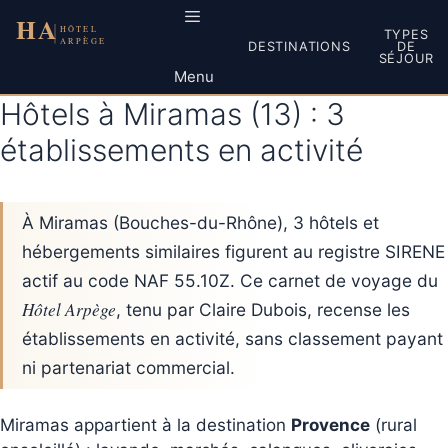
Aller
au
TYPES
DESTINATIONS
DE
contenu
SÉJOUR
Menu
Hôtels à Miramas (13) : 3
établissements en activité
À Miramas (Bouches-du-Rhône), 3 hôtels et
hébergements similaires figurent au registre SIRENE
actif au code NAF 55.10Z. Ce carnet de voyage du
Hôtel Arpège
, tenu par Claire Dubois, recense les
établissements en activité, sans classement payant
ni partenariat commercial.
Miramas appartient à la destination
Provence
(rural