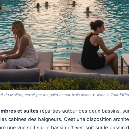
é du Molitor, cerné par les galeries sur trois niveaux, avec la Tour Eiffel
mbres et suites
réparties autour des deux bassins, sur
s les cabines des baigneurs. C’est une disposition archit
une vue soit sur le bassin d’hiver, soit sur le bassin 