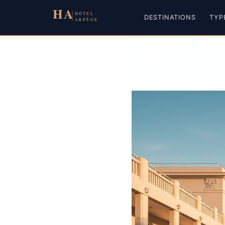
Aller
au
DESTINATIONS
TYP
contenu