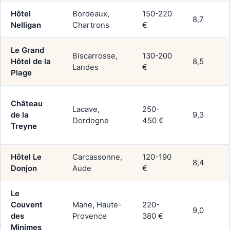
Hôtel
Bordeaux,
150-220
8,7
Nelligan
Chartrons
€
Le Grand
Biscarrosse,
130-200
Hôtel de la
8,5
Landes
€
Plage
Château
Lacave,
250-
de la
9,3
Dordogne
450 €
Treyne
Hôtel Le
Carcassonne,
120-190
8,4
Donjon
Aude
€
Le
Couvent
Mane, Haute-
220-
9,0
des
Provence
380 €
Minimes